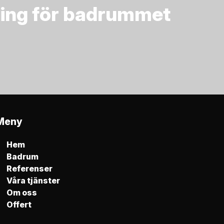
ösning för badrummet
Meny
Hem
Badrum
Referenser
Våra tjänster
Om oss
Offert