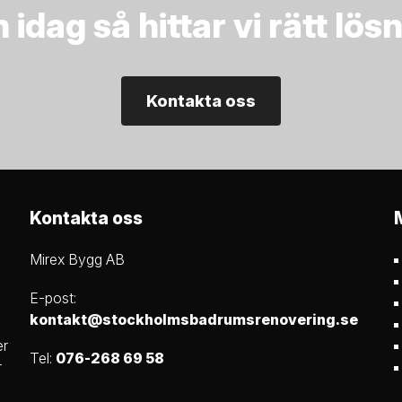
idag så hittar vi rätt l
Kontakta oss
Kontakta oss
Mirex Bygg AB
E-post:
kontakt@stockholmsbadrumsrenovering.se
er
Tel:
076-268 69 58
r