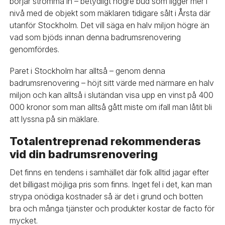
börjar strömma in – betydligt högre bud som ligger mer i
nivå med de objekt som mäklaren tidigare sålt i Årsta där
utanför Stockholm. Det vill säga en halv miljon högre än
vad som bjöds innan denna badrumsrenovering
genomfördes.
Paret i Stockholm har alltså – genom denna
badrumsrenovering – höjt sitt värde med närmare en halv
miljon och kan alltså i slutändan visa upp en vinst på 400
000 kronor som man alltså gått miste om ifall man låtit bli
att lyssna på sin mäklare.
Totalentreprenad rekommenderas
vid din badrumsrenovering
Det finns en tendens i samhället där folk alltid jagar efter
det billigast möjliga pris som finns. Inget fel i det, kan man
strypa onödiga kostnader så är det i grund och botten
bra och många tjänster och produkter kostar de facto för
mycket.