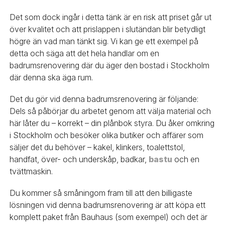
Det som dock ingår i detta tänk är en risk att priset går ut
över kvalitet och att prislappen i slutändan blir betydligt
högre än vad man tänkt sig. Vi kan ge ett exempel på
detta och säga att det hela handlar om en
badrumsrenovering där du äger den bostad i Stockholm
där denna ska äga rum.
Det du gör vid denna badrumsrenovering är följande:
Dels så påbörjar du arbetet genom att välja material och
här låter du – korrekt – din plånbok styra. Du åker omkring
i Stockholm och besöker olika butiker och affärer som
säljer det du behöver – kakel, klinkers, toalettstol,
handfat, över- och underskåp, badkar,
bastu
och en
tvättmaskin.
Du kommer så småningom fram till att den billigaste
lösningen vid denna badrumsrenovering är att köpa ett
komplett paket från Bauhaus (som exempel) och det är