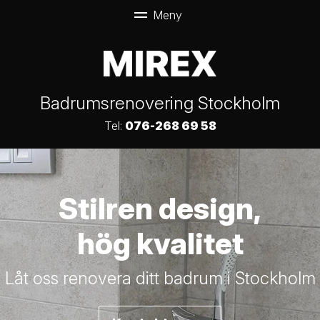
Badrumsrenovering Stockholm
Tel:
076-268 69 58
Stilren design,
hög kvalitet
Låt oss renovera ditt badrum i Stockholm