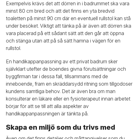
Exempelvis krävs det att dörren in i badrummet ska vara
minst 80 cm bred och att det finns en yta bredvid
toaletten på minst 90 cm där en eventuell rullstol kan stå
under besöket. Viktigt att tänka på är även att dörren ska
vara placerad på ett sådant sätt att den går att öppna
och stänga utan att på så sätt hamna i vägen för en
rullstol.
En handikappanpassning av ett privat badrum sker
självklart utefter de boendes givna förutsättningar och
byggfirman tar i dessa fall, tillsammans med de
inneboende, fram en skräddarsydd ritning som tillgodoser
kundens samtliga behov. Det är även bra om man
konsulterar en läkare eller en fysioterapeut innan arbetet
börjar för att se till att alla aspekter av
handikappanpassningen är tänkta på.
Skapa en miljö som du trivs med
Även om det finns detaljer och måttangivelser som du