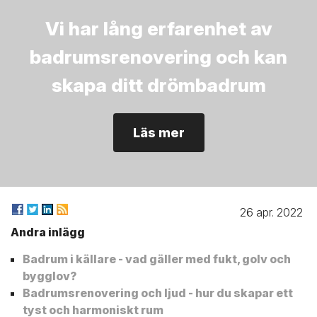
Vi har lång erfarenhet av
badrumsrenovering och kan
skapa ditt drömbadrum
Läs mer
26 apr. 2022
Andra inlägg
Badrum i källare - vad gäller med fukt, golv och
bygglov?
Badrumsrenovering och ljud - hur du skapar ett
tyst och harmoniskt rum