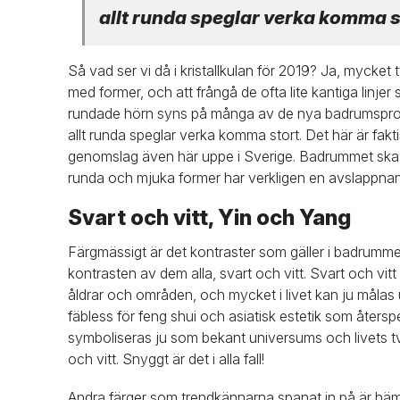
allt runda speglar verka komma s
Så vad ser vi då i kristallkulan för 2019? Ja, mycket 
med former, och att frångå de ofta lite kantiga linje
rundade hörn syns på många av de nya badrumsprod
allt runda speglar verka komma stort. Det här är fakti
genomslag även här uppe i Sverige. Badrummet ska j
runda och mjuka former har verkligen en avslappnan
Svart och vitt, Yin och Yang
Färgmässigt är det kontraster som gäller i badrumme
kontrasten av dem alla, svart och vitt. Svart och vitt ä
åldrar och områden, och mycket i livet kan ju målas 
fäbless för feng shui och asiatisk estetik som återspe
symboliseras ju som bekant universums och livets två
och vitt. Snyggt är det i alla fall!
Andra färger som trendkännarna spanat in på är hämt