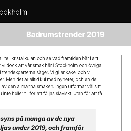
tockholm
Badrumstrender 2019
a lite i kristallkulan och se vad framtiden bär i sitt
t vi dock att vår smak här i Stockholm och övriga
ad trendexperterna säger. Vi gillar kakel och vi
ljer. Men det är alltid kul med nyheter, och en del
el av den allmänna smaken. Ingen utformar väl sitt
e heller till för att följas slaviskt, utan för att få
 syns på många av de nya
jas under 2019, och framför