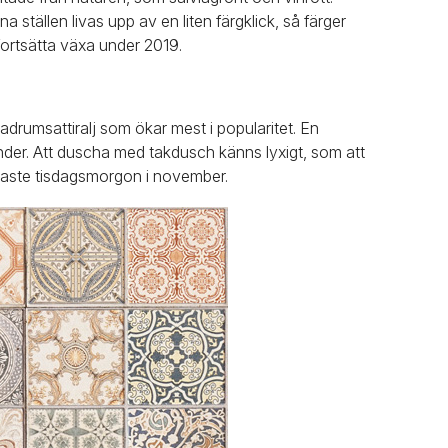
a ställen livas upp av en liten färgklick, så färger
ortsätta växa under 2019.
drumsattiralj som ökar mest i popularitet. En
under. Att duscha med takdusch känns lyxigt, som att
gråaste tisdagsmorgon i november.