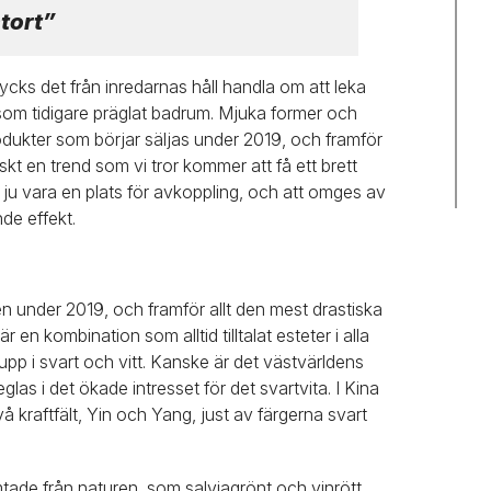
tort”
tycks det från inredarnas håll handla om att leka
r som tidigare präglat badrum. Mjuka former och
ukter som börjar säljas under 2019, och framför
skt en trend som vi tror kommer att få ett brett
u vara en plats för avkoppling, och att omges av
de effekt.
n under 2019, och framför allt den mest drastiska
r en kombination som alltid tilltalat esteter i alla
upp i svart och vitt. Kanske är det västvärldens
glas i det ökade intresset för det svartvita. I Kina
 kraftfält, Yin och Yang, just av färgerna svart
ade från naturen, som salviagrönt och vinrött.