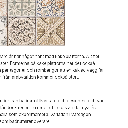
re år har något hänt med kakelplattorna. Allt fler
nster. Formerna på kakelplattorna har det också
 pentagoner och romber gör att en kaklad vägg får
ion från arabvärlden kommer också stort.
nder från badrumstillverkare och designers och vad
i står dock redan nu redo att ta oss an det nya året
ella som experimentella. Variation i vardagen
år som badrumsrenoverare!