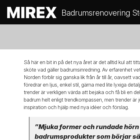
Badrumsrenovering S
Så här en bit in på det nya året är det alltid kul att titt
sköte vad gäller badrumsinredning. Av erfarenhet ve
Norden förblir sig ganska lik från år till år, oavsett v
föredrar en ljus, enkel stil, gärna med lite lyxiga deta
trender är verkligen värda att bejaka och få bli en d
badrum helt enligt trendkompassen, men trender är ju int
inspiration och hjälp med nya idéer och förslag.
”Mjuka former och rundade hörn
badrumsprodukter som börjar säl