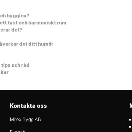
 och bygglov?
ett tyst och harmoniskt rum
gerar det?
åverkar det ditt humör
 tips och råd
aker
Kontakta oss
Mirex Bygg AB
E-post: