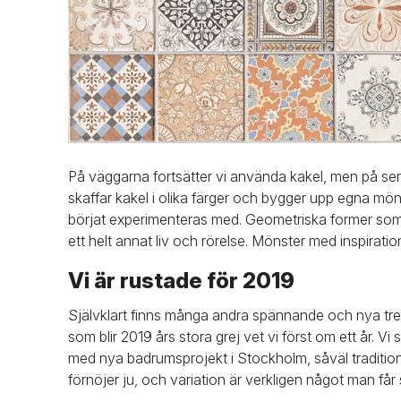
På väggarna fortsätter vi använda kakel, men på sena
skaffar kakel i olika färger och bygger upp egna mö
börjat experimenteras med. Geometriska former som
ett helt annat liv och rörelse. Mönster med inspirat
Vi är rustade för 2019
Självklart finns många andra spännande och nya tre
som blir 2019 års stora grej vet vi först om ett år. V
med nya badrumsprojekt i Stockholm, såväl tradition
förnöjer ju, och variation är verkligen något man f