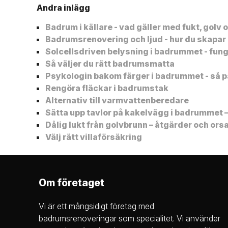
Andra inlägg
Badrum i källare - vad gäller med fukt, golv
Badrumsrenovering och ljud - hur du skapar 
Solcellsdriven belysning i badrummet - fun
Så väljer du rätt badrumsmatta
Psykologin bakom färger i badrummet - så p
Rengöra fläckar i badrumstak
Alternativ till varmvattenberedare
Sätta upp tavlor på kakelvägg i badrummet –
Dålig lukt från golvbrunn – åtgärder och ors
Välj rätt villaförsäkring
Om företaget
Vi är ett mångsidigt företag med
badrumsrenoveringar som specialitet. Vi använder