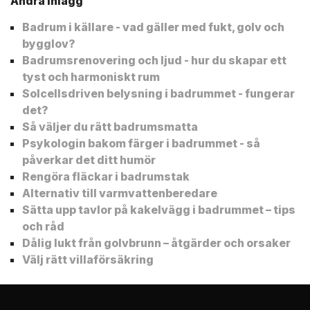
Andra inlägg
Badrum i källare - vad gäller med fukt, golv och
bygglov?
Badrumsrenovering och ljud - hur du skapar ett
tyst och harmoniskt rum
Solcellsdriven belysning i badrummet - fungerar
det?
Så väljer du rätt badrumsmatta
Psykologin bakom färger i badrummet - så
påverkar det ditt humör
Rengöra fläckar i badrumstak
Alternativ till varmvattenberedare
Sätta upp tavlor på kakelvägg i badrummet – tips
och råd
Dålig lukt från golvbrunn – åtgärder och orsaker
Välj rätt villaförsäkring