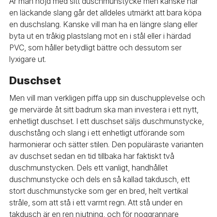
Är man nöjd med sitt duschmunstycke men kanske har
en läckande slang går det alldeles utmärkt att bara köpa
en duschslang. Kanske vill man ha en längre slang eller
byta ut en tråkig plastslang mot en i stål eller i härdad
PVC, som håller betydligt bättre och dessutom ser
lyxigare ut.
Duschset
Men vill man verkligen piffa upp sin duschupplevelse och
ge mervärde åt sitt badrum ska man investera i ett nytt,
enhetligt duschset. I ett duschset säljs duschmunstycke,
duschstång och slang i ett enhetligt utförande som
harmonierar och sätter stilen. Den populäraste varianten
av duschset sedan en tid tillbaka har faktiskt två
duschmunstycken. Dels ett vanligt, handhållet
duschmunstycke och dels en så kallad takdusch, ett
stort duschmunstycke som ger en bred, helt vertikal
stråle, som att stå i ett varmt regn. Att stå under en
takdusch är en ren njutning, och för noggrannare