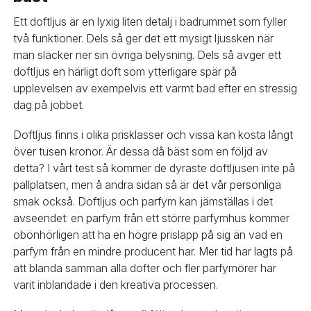
Ett doftljus är en lyxig liten detalj i badrummet som fyller
två funktioner. Dels så ger det ett mysigt ljussken när
man släcker ner sin övriga belysning. Dels så avger ett
doftljus en härligt doft som ytterligare spär på
upplevelsen av exempelvis ett varmt bad efter en stressig
dag på jobbet.
Doftljus finns i olika prisklasser och vissa kan kosta långt
över tusen kronor. Är dessa då bäst som en följd av
detta? I vårt test så kommer de dyraste doftljusen inte på
pallplatsen, men å andra sidan så är det vår personliga
smak också. Doftljus och parfym kan jämställas i det
avseendet: en parfym från ett större parfymhus kommer
obönhörligen att ha en högre prislapp på sig än vad en
parfym från en mindre producent har. Mer tid har lagts på
att blanda samman alla dofter och fler parfymörer har
varit inblandade i den kreativa processen.