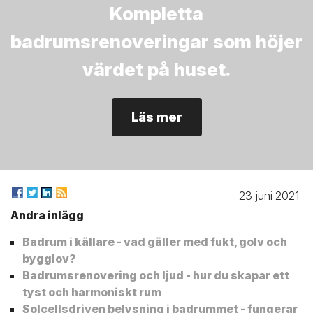
Kompletta
badrumsrenoveringar som höjer
värdet på huset.
Läs mer
23 juni 2021
Andra inlägg
Badrum i källare - vad gäller med fukt, golv och
bygglov?
Badrumsrenovering och ljud - hur du skapar ett
tyst och harmoniskt rum
Solcellsdriven belysning i badrummet - fungerar