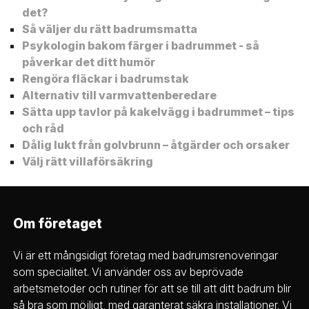
det?
Så väljer du rätt badrumsmatta
Psykologin bakom färger i badrummet - så
påverkar det ditt humör
Rengöra fläckar i badrumstak
Alternativ till varmvattenberedare
Sätta upp tavlor på kakelvägg i badrummet – tips
och råd
Dålig lukt från golvbrunn – åtgärder och orsaker
Välj rätt villaförsäkring
Om företaget
Vi är ett mångsidigt företag med badrumsrenoveringar
som specialitet. Vi använder oss av beprövade
arbetsmetoder och rutiner för att se till att ditt badrum blir
så bra som möjligt, med garanterat säkra installationer. Vi