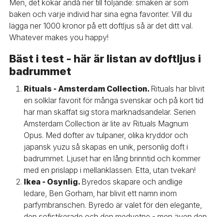
Men, det kokar ändå ner till följande: smaken är som
baken och varje individ har sina egna favoriter. Vill du
lägga ner 1000 kronor på ett doftljus så är det ditt val.
Whatever makes you happy!
Bäst i test - här är listan av doftljus i
badrummet
Rituals - Amsterdam Collection.
Rituals har blivit
en solklar favorit för många svenskar och på kort tid
har man skaffat sig stora marknadsandelar. Serien
Amsterdam Collection är lite av Rituals Magnum
Opus. Med dofter av tulpaner, olika kryddor och
japansk yuzu så skapas en unik, personlig doft i
badrummet. Ljuset har en lång brinntid och kommer
med en prislapp i mellanklassen. Etta, utan tvekan!
Ikea - Osynlig.
Byredos skapare och andlige
ledare, Ben Gorham, har blivit ett namn inom
parfymbranschen. Byredo är valet för den elegante,
den sofistikerade och den medvetne - men även den