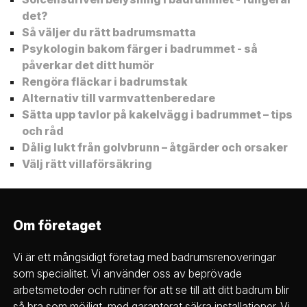
det?
Så väljer du rätt badrumsmatta
Psykologin bakom färger i badrummet - så
påverkar det ditt humör
Rengöra fläckar i badrumstak
Alternativ till varmvattenberedare
Sätta upp tavlor på kakelvägg i badrummet – tips
och råd
Dålig lukt från golvbrunn – åtgärder och orsaker
Välj rätt villaförsäkring
Om företaget
Vi är ett mångsidigt företag med badrumsrenoveringar
som specialitet. Vi använder oss av beprövade
arbetsmetoder och rutiner för att se till att ditt badrum blir
så bra som möjligt, med garanterat säkra installationer. Vi