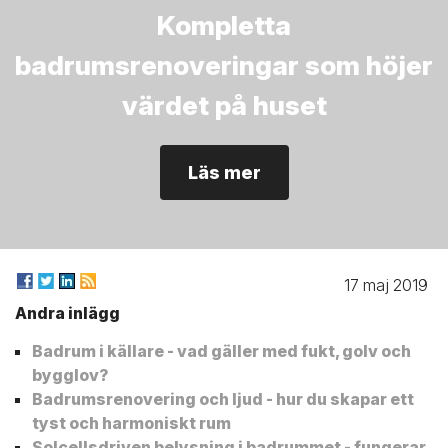
Kompletta
badrumsrenoveringar som höjer
värdet på huset
Läs mer
17 maj 2019
Andra inlägg
Badrum i källare - vad gäller med fukt, golv och
bygglov?
Badrumsrenovering och ljud - hur du skapar ett
tyst och harmoniskt rum
Solcellsdriven belysning i badrummet - fungerar