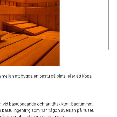
mellan att bygga en bastu på plats, eller att köpa
tion vid bastubadande och att tätskiktet i badrummet
n bastu ingenting som har någon åverkan på huset.
 på utan det är elaggregat som gäller.