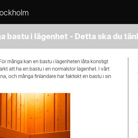
tockholm
a bastu i lägenhet - Detta ska du tän
t? För många kan en bastu i lägenheten låta konstigt
ärkt att ha en bastu i en normalstor lägenhet. I vårt
a, och många finländare har faktiskt en bastu i sin