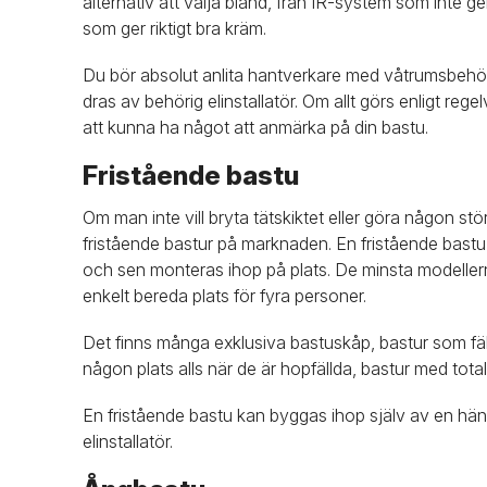
alternativ att välja bland, från IR-system som inte ge
som ger riktigt bra kräm.
Du bör absolut anlita hantverkare med våtrumsbehör
dras av behörig elinstallatör. Om allt görs enligt r
att kunna ha något att anmärka på din bastu.
Fristående bastu
Om man inte vill bryta tätskiktet eller göra någon st
fristående bastur på marknaden. En fristående bast
och sen monteras ihop på plats. De minsta modellerna
enkelt bereda plats för fyra personer.
Det finns många exklusiva bastuskåp, bastur som fä
någon plats alls när de är hopfällda, bastur med total
En fristående bastu kan byggas ihop själv av en hän
elinstallatör.