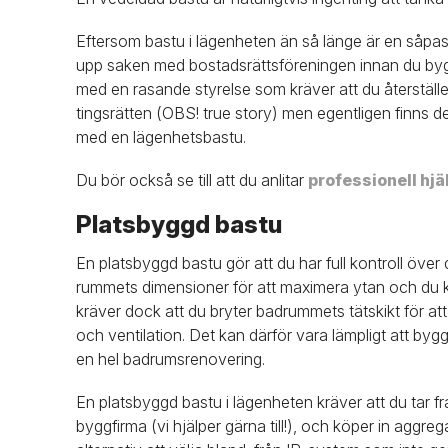
Eftersom bastu i lägenheten än så länge är en såpass o
upp saken med bostadsrättsföreningen innan du bygge
med en rasande styrelse som kräver att du återställer
tingsrätten (OBS! true story) men egentligen finns det 
med en lägenhetsbastu.
Du bör också se till att du anlitar
professionell hjä
Platsbyggd bastu
En platsbyggd bastu gör att du har full kontroll öve
rummets dimensioner för att maximera ytan och du kan
kräver dock att du bryter badrummets tätskikt för a
och ventilation. Det kan därför vara lämpligt att by
en hel badrumsrenovering.
En platsbyggd bastu i lägenheten kräver att du tar fram
byggfirma (vi hjälper gärna till!), och köper in aggr