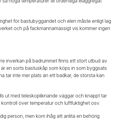
r så höga temperaturer till ordentliga elaggregat
ighet för bastubyggandet och elen måste enligt lag
egelverket och på fackmannamässigt vis kommer ingen
örre inverkan på badrummet finns ett stort utbud av
u är en sorts bastuskåp som köps in som byggsats
 tar inte mer plats än ett badkar, de största kan
lls ut med teleskopliknande väggar och knappt tar
 kontroll över temperatur och luftfuktighet osv.
dig person, men kom ihåg att anlita en behörig