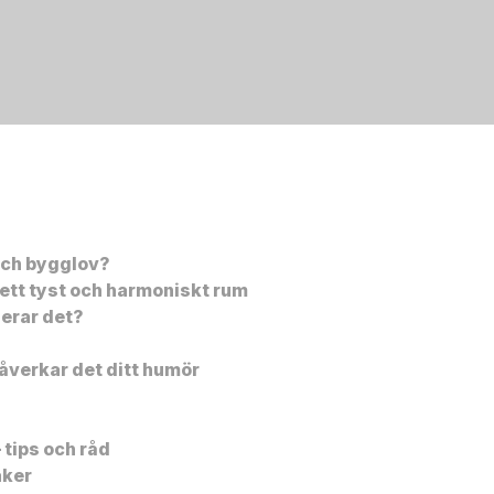
 och bygglov?
ett tyst och harmoniskt rum
gerar det?
åverkar det ditt humör
 tips och råd
aker