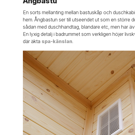
Ångbastu
En sorts mellanting mellan bastuskåp och duschkabin
hem. Ångbastun ser till utseendet ut som en större 
sådan med duschhandtag, blandare etc, men har även 
En lyxig detalj i badrummet som verkligen höjer livs
där äkta
spa-känslan
.