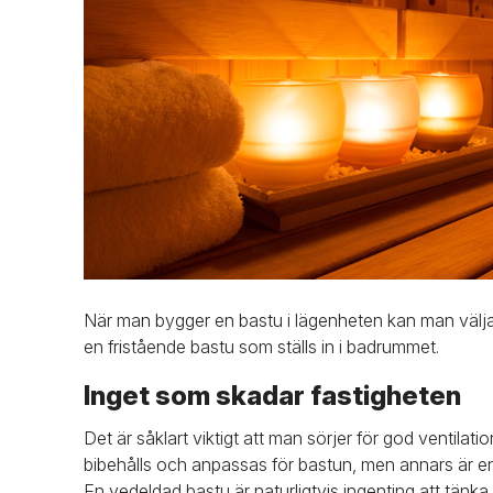
När man bygger en bastu i lägenheten kan man välja 
en fristående bastu som ställs in i badrummet.
Inget som skadar fastigheten
Det är såklart viktigt att man sörjer för god ventila
bibehålls och anpassas för bastun, men annars är e
En vedeldad bastu är naturligtvis ingenting att tänka