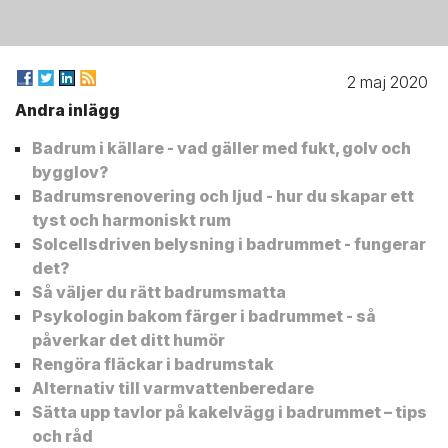
2 maj 2020
Andra inlägg
Badrum i källare - vad gäller med fukt, golv och
bygglov?
Badrumsrenovering och ljud - hur du skapar ett
tyst och harmoniskt rum
Solcellsdriven belysning i badrummet - fungerar
det?
Så väljer du rätt badrumsmatta
Psykologin bakom färger i badrummet - så
påverkar det ditt humör
Rengöra fläckar i badrumstak
Alternativ till varmvattenberedare
Sätta upp tavlor på kakelvägg i badrummet – tips
och råd